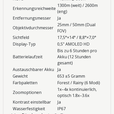
1300m (weit) / 2600m
Erkennungsreichweite
(eng)
Entfernungsmesser
Ja
25mm / 50mm (Dual
Objektivdurchmesser
FOV)
Sichtfeld
17,5°×14° / 8,8°×7,0°
Display-Typ
0,5" AMOLED HD
Bis zu 6 Stunden pro
Batterielaufzeit
Akku (12 Stunden
gesamt)
Austauschbarer Akku
Ja
Gewicht
653 ±5 Gramm
Farbpaletten
Forest / Rainy (6 Modi)
1x–4x kontinuierlich,
Zoomoptionen
optisch 1.8x–3.6x
Kontrast einstellbar
Ja
Wasserfestigkeit
IP67