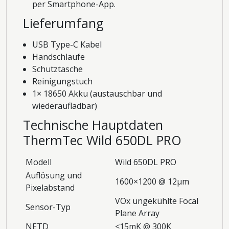
per Smartphone-App.
Lieferumfang
USB Type-C Kabel
Handschlaufe
Schutztasche
Reinigungstuch
1× 18650 Akku (austauschbar und
wiederaufladbar)
Technische Hauptdaten
ThermTec Wild 650DL PRO
Modell
Wild 650DL PRO
Auflösung und
1600×1200 @ 12μm
Pixelabstand
VOx ungekühlte Focal
Sensor-Typ
Plane Array
NETD
<15mK @ 300K