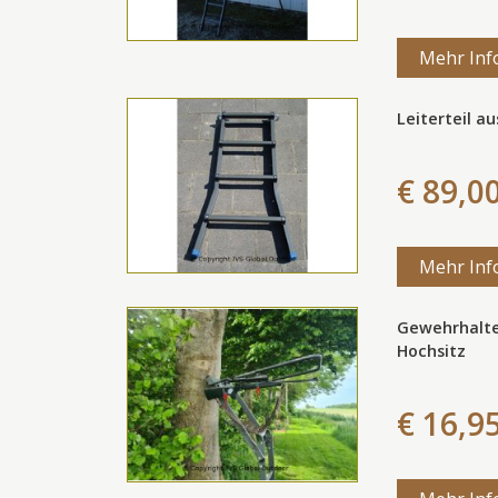
Mehr Inf
Leiterteil a
€ 89,0
Mehr Inf
Gewehrhalte
Hochsitz
€ 16,9