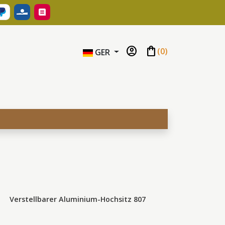
account_circle
shopping_bag
(
0
)
GER
Verstellbarer Aluminium-Hochsitz 807