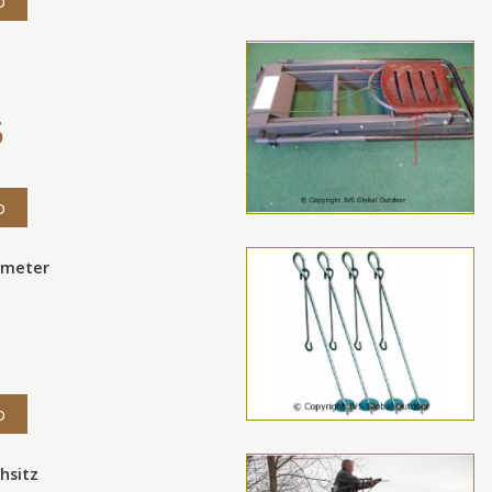
o
5
o
 meter
o
hsitz