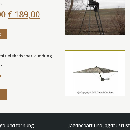
t
00
€ 189,00
o
mit elektrischer Zündung
t
5
o
agd und tarnung
Jagdbedarf und Jagdausrüs