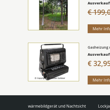
Ausverkauf
€ 199,
Mehr Inf
Gasheizung 
Ausverkauf
€ 32,9
Mehr Inf
wärmebildgerät und Nachtsicht
Lockj