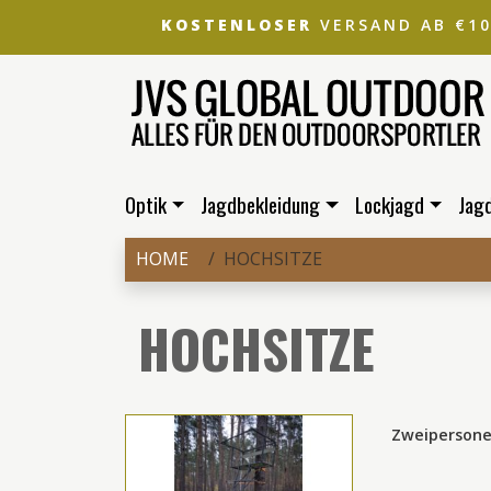
KOSTENLOSER
VERSAND AB €1
Optik
Jagdbekleidung
Lockjagd
Jag
HOME
HOCHSITZE
HOCHSITZE
Zweipersone