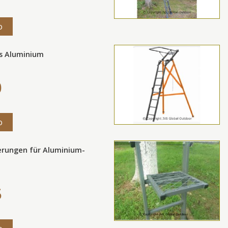
o
us Aluminium
0
o
rungen für Aluminium-
5