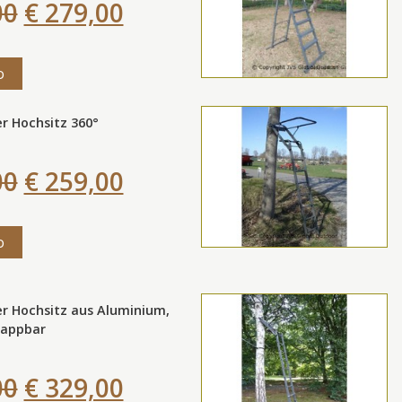
00
€ 279,00
o
r Hochsitz 360°
00
€ 259,00
o
r Hochsitz aus Aluminium,
appbar
00
€ 329,00