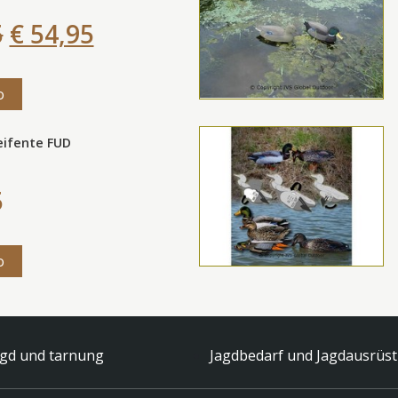
5
€ 54,95
o
eifente FUD
5
o
agd und tarnung
Jagdbedarf und Jagdausrüs