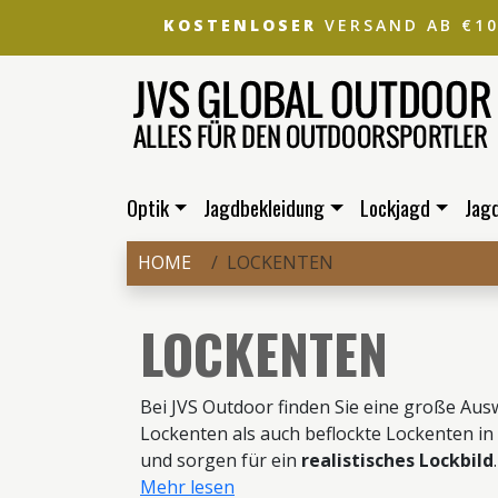
KOSTENLOSER
VERSAND AB €1
Optik
Jagdbekleidung
Lockjagd
Jag
HOME
LOCKENTEN
LOCKENTEN
Bei JVS Outdoor finden Sie eine große Au
Lockenten als auch beflockte Lockenten i
und sorgen für ein
realistisches Lockbild
Mehr lesen