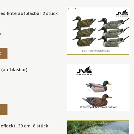
es-Ente aufblasbar 2 stuck
5
o
(aufblasbar)
o
eflockt, 39 cm, 8 stück