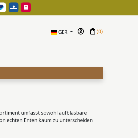
account_circle
shopping_bag
(
0
)
GER
Sortiment umfasst sowohl aufblasbare
von echten Enten kaum zu unterscheiden