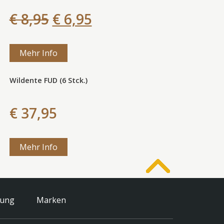
€ 8,95
€ 6,95
Mehr Info
Wildente FUD (6 Stck.)
€ 37,95
Mehr Info
tung
Marken