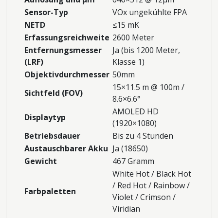
Sensor-Typ
VOx ungekühlte FPA
NETD
≤15 mK
Erfassungsreichweite
2600 Meter
Entfernungsmesser
Ja (bis 1200 Meter,
(LRF)
Klasse 1)
Objektivdurchmesser
50mm
15×11.5 m @ 100m /
Sichtfeld (FOV)
8.6×6.6°
AMOLED HD
Displaytyp
(1920×1080)
Betriebsdauer
Bis zu 4 Stunden
Austauschbarer Akku
Ja (18650)
Gewicht
467 Gramm
White Hot / Black Hot
/ Red Hot / Rainbow /
Farbpaletten
Violet / Crimson /
Viridian