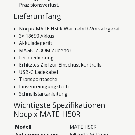
Präzisionsverlust.
Lieferumfang
Nocpix MATE H50R Wärmebild-Vorsatzgerät
3× 18650 Akkus
Akkuladegerät
MAGIC ZOOM Zubehör
Fernbedienung
Erhitztes Ziel zur Einschusskontrolle
USB-C Ladekabel
Transporttasche
Linsenreinigungstuch
Schnellstartanleitung
Wichtigste Spezifikationen
Nocpix MATE H50R
Modell
MATE H50R
Auflösung und μm
640×512 @ 12μm