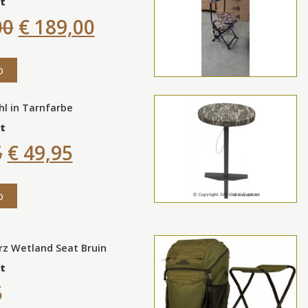
t
00
€ 189,00
o
l in Tarnfarbe
t
5
€ 49,95
o
rz Wetland Seat Bruin
t
5