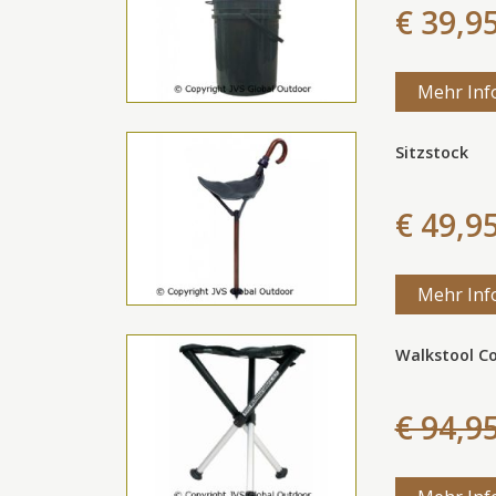
€ 39,9
Mehr Inf
Sitzstock
€ 49,9
Mehr Inf
Walkstool C
€ 94,9