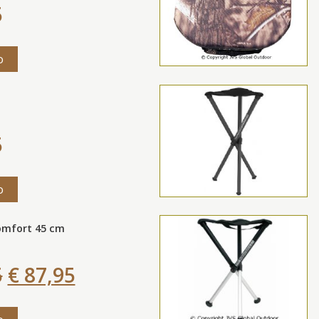
5
o
5
o
omfort 45 cm
5
€ 87,95