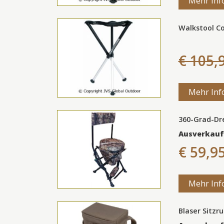
Mehr Inf
Walkstool C
€ 105,
Mehr Inf
360-Grad-Dre
Ausverkauf
€ 59,9
Mehr Inf
Blaser Sitzr