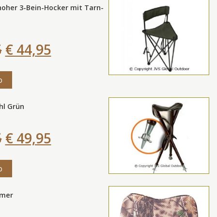
oher 3-Bein-Hocker mit Tarn-
e
5
€ 44,95
o
hl Grün
5
€ 49,95
o
imer