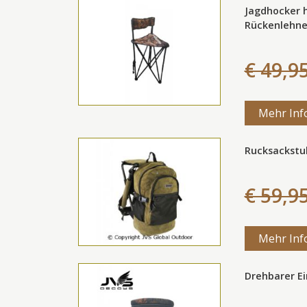
Jagdhocker h
Rückenlehn
€ 49,9
Mehr Inf
Rucksackstu
€ 59,9
Mehr Inf
Drehbarer E