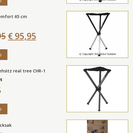
o
omfort 65 cm
95
€ 95,95
o
hsitz real tree CHR-1
t
5
o
ucksak