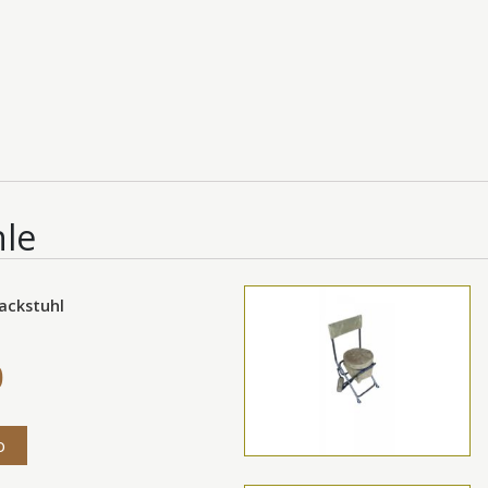
hle
ackstuhl
0
o