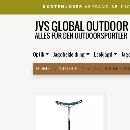
KOSTENLOSER
VERSAND AB €1
Optik
Jagdbekleidung
Lockjagd
Jag
HOME
STÜHLE
SITZSTOCK MIT BR