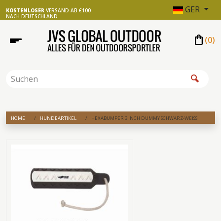
GER
KOSTENLOSER
VERSAND AB €100
NACH DEUTSCHLAND
shopping_bag
(
0
)
HOME
HUNDEARTIKEL
HEXABUMPER 3 INCH DUMMY SCHWARZ-WEISS