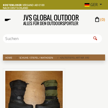
GER
KOSTENLOSER
VERSAND AB €100
NACH DEUTSCHLAND
shopping_bag
(
0
)
HOME
SCHUHE / STIEFEL / WATHOSEN
KÄLTESTIEFEL ART NR. 910