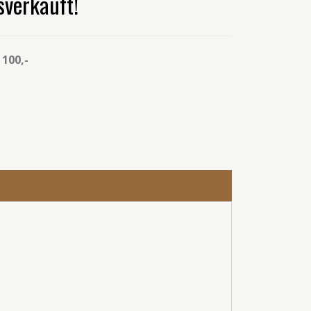
usverkauft!
100,-