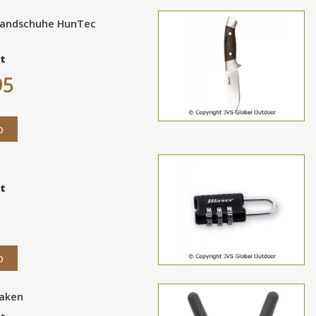
Handschuhe HunTec
t
95
o
t
o
haken