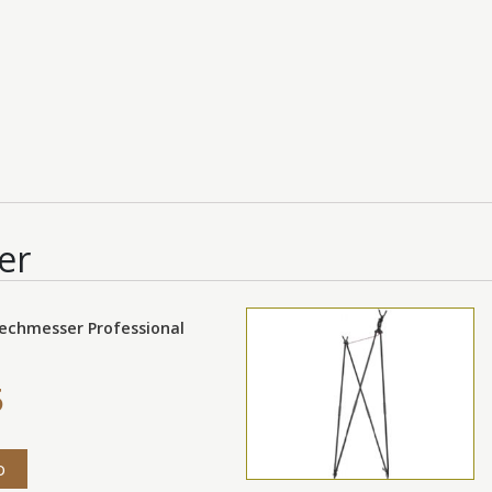
er
echmesser Professional
5
o