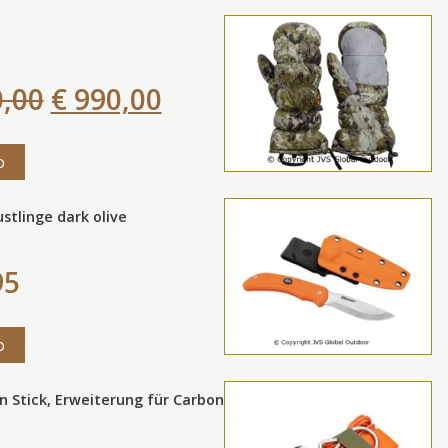
0,00
€ 990,00
o
stlinge dark olive
95
o
n Stick, Erweiterung für Carbon