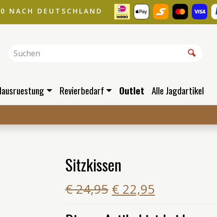
00 NACH DEUTSCHLAND
dausruestung
Revierbedarf
Outlet
Alle Jagdartikel
Sitzkissen
€ 24,95
€ 22,95