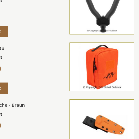
t
o
tui
t
0
o
che - Braun
t
0