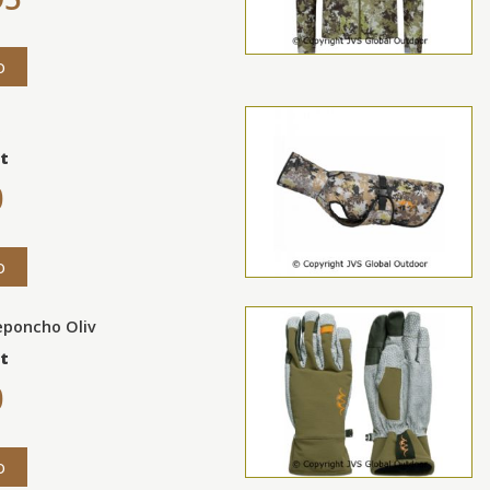
o
t
0
o
eponcho Oliv
t
0
o