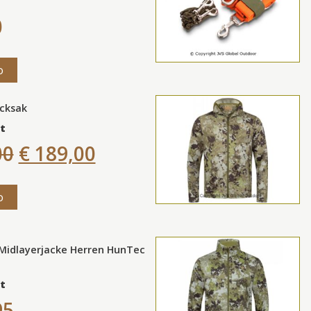
0
o
ucksak
t
00
€ 189,00
o
 Midlayerjacke Herren HunTec
t
95