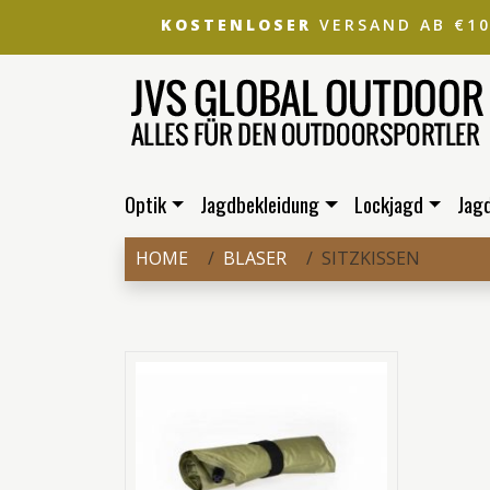
KOSTENLOSER
VERSAND AB €1
Optik
Jagdbekleidung
Lockjagd
Jag
HOME
BLASER
SITZKISSEN