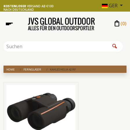
GER
KOSTENLOSER
VERSAND AB €100
NACH DEUTSCHLAND
shopping_bag
(
0
)
HOME
FERNGLÄSER
KAHLES HELIA 42 RF