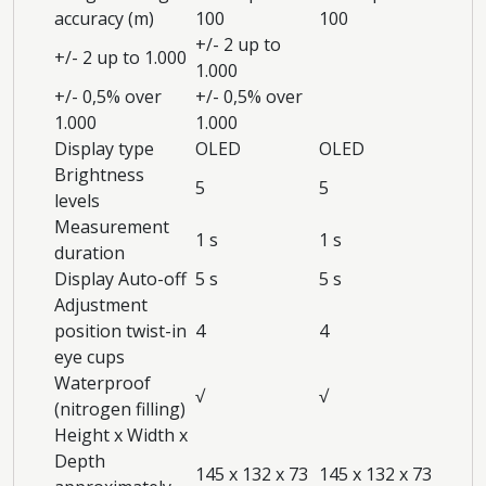
accuracy (m)
100
100
+/- 2 up to
+/- 2 up to 1.000
1.000
+/- 0,5% over
+/- 0,5% over
1.000
1.000
Display type
OLED
OLED
Brightness
5
5
levels
Measurement
1 s
1 s
duration
Display Auto-off
5 s
5 s
Adjustment
position twist-in
4
4
eye cups
Waterproof
√
√
(nitrogen filling)
Height x Width x
Depth
145 x 132 x 73
145 x 132 x 73