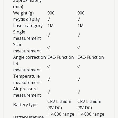
approximately
(mm)
Weight (g)
900
900
m/yds display
√
√
Laser category
1M
1M
Single
√
√
measurement
Scan
√
√
measurement
Angle correction
EAC-Function
EAC-Function
LR
√
√
measurement
Temperature
√
√
measurement
Air pressure
√
√
measurement
CR2 Lithium
CR2 Lithium
Battery type
(3V DC)
(3V DC)
~ 4.000 range
~ 4.000 range
Battery lifetime