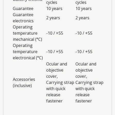
cycles
cycles
Guarantee
10 years
10 years
Guarantee
2 years
2 years
electronics
Operating
temperature
-10 / +55
-10 / +55
mechanical (°C)
Operating
temperature
-10 / +55
-10 / +55
electronical (°C)
Ocular and
Ocular and
objective
objective
cover,
cover,
Accessories
Carrying strap
Carrying strap
(inclusive)
with quick
with quick
release
release
fastener
fastener