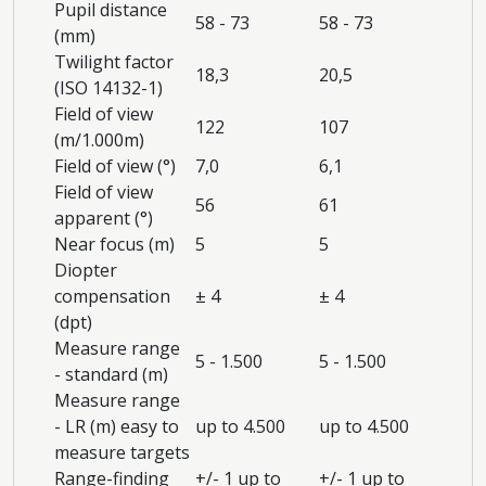
Pupil distance
58 - 73
58 - 73
(mm)
Twilight factor
18,3
20,5
(ISO 14132-1)
Field of view
122
107
(m/1.000m)
Field of view (°)
7,0
6,1
Field of view
56
61
apparent (°)
Near focus (m)
5
5
Diopter
compensation
± 4
± 4
(dpt)
Measure range
5 - 1.500
5 - 1.500
- standard (m)
Measure range
- LR (m) easy to
up to 4.500
up to 4.500
measure targets
Range-finding
+/- 1 up to
+/- 1 up to