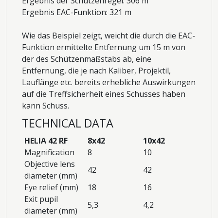
Ergebnis der Schützenregel: 306 m
Ergebnis EAC-Funktion: 321 m
Wie das Beispiel zeigt, weicht die durch die EAC-
Funktion ermittelte Entfernung um 15 m von
der des Schützenmaßstabs ab, eine
Entfernung, die je nach Kaliber, Projektil,
Lauflänge etc. bereits erhebliche Auswirkungen
auf die Treffsicherheit eines Schusses haben
kann Schuss.
TECHNICAL DATA
HELIA 42 RF
8x42
10x42
Magnification
8
10
Objective lens
42
42
diameter (mm)
Eye relief (mm)
18
16
Exit pupil
5,3
4,2
diameter (mm)